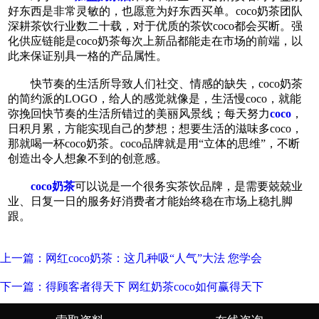
好东西是非常灵敏的，也愿意为好东西买单。coco奶茶团队
深耕茶饮行业数二十载，对于优质的茶饮coco都会买断。强
化供应链能是coco奶茶每次上新品都能走在市场的前端，以
此来保证别具一格的产品属性。
快节奏的生活所导致人们社交、情感的缺失，coco奶茶
的简约派的LOGO，给人的感觉就像是，生活慢coco，就能
弥挽回快节奏的生活所错过的美丽风景线；每天努力
coco
，
日积月累，方能实现自己的梦想；想要生活的滋味多coco，
那就喝一杯coco奶茶。coco品牌就是用“立体的思维”，不断
创造出令人想象不到的创意感。
coco奶茶
可以说是一个很务实茶饮品牌，是需要兢兢业
业、日复一日的服务好消费者才能始终稳在市场上稳扎脚
跟。
上一篇：网红coco奶茶：这几种吸“人气”大法 您学会
下一篇：得顾客者得天下 网红奶茶coco如何赢得天下