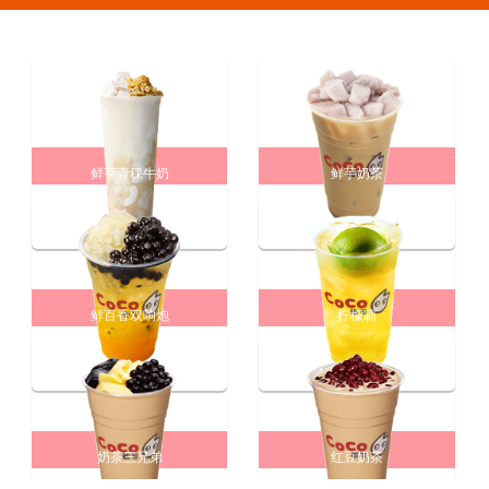
鲜芋青稞牛奶
鲜芋奶茶
鲜百香双响炮
柠檬霸
奶茶三兄弟
红豆奶茶