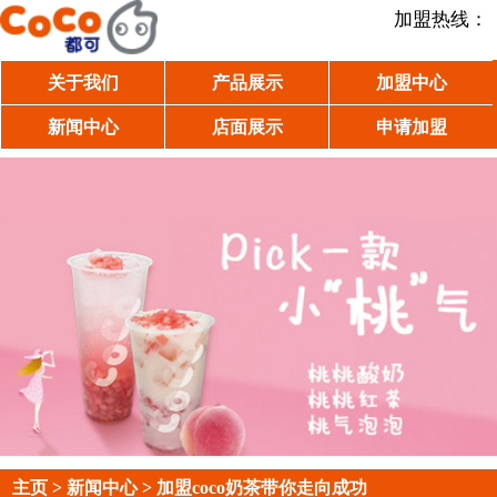
加盟热线：
关于我们
产品展示
加盟中心
新闻中心
店面展示
申请加盟
主页
>
新闻中心
> 加盟coco奶茶带你走向成功