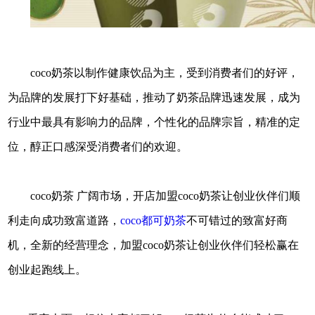
coco奶茶以制作健康饮品为主，受到消费者们的好评，
为品牌的发展打下好基础，推动了奶茶品牌迅速发展，成为
行业中最具有影响力的品牌，个性化的品牌宗旨，精准的定
位，醇正口感深受消费者们的欢迎。
coco奶茶 广阔市场，开店加盟coco奶茶让创业伙伴们顺
利走向成功致富道路，
coco都可奶茶
不可错过的致富好商
机，全新的经营理念，加盟coco奶茶让创业伙伴们轻松赢在
创业起跑线上。