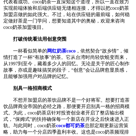
代表着成功。coco奶茶一直深知这个道理，所以一直在致力
实现前端体验和后端供应链无缝相连接，才得以把coco奶茶
加盟店做的如此强大。不过，站在供应链的最前端，如何稳
定做好茶是一门学问，想要知道其中的奥秘，欢迎来咨询
coco奶茶加盟项目。
打破传统看法用创意突围
一杯看似简单的
网红奶茶coco
，依然契合“故乡情”，倾
情打造了一杯“有故事”的茶。它从台湾时尚轻饮蜕变而来，
从1997到至今，藏着多少人的回忆。无论是关于的匠心制作
故事，亦或是趣味搞笑的段子，“创意”会让品牌愈显质感，
且能够加强用户对品牌的记忆。
别具一格招商模式
不想开加盟店的茶饮品牌不是一个好将军。想要打造茶
饮品牌商业帝国的必经之路，那便要开启别具一格的招商模
式。为此，coco奶茶店针对投资创业者开启了整店输出模
式，“保姆式”的扶持确保每一个新店在开业之后快速进入正
轨。与此同时，coco奶茶
coco都可奶茶
总部定期更新运营策
略，助力每一个分店四季盈利丰收。这也是coco奶茶频现排