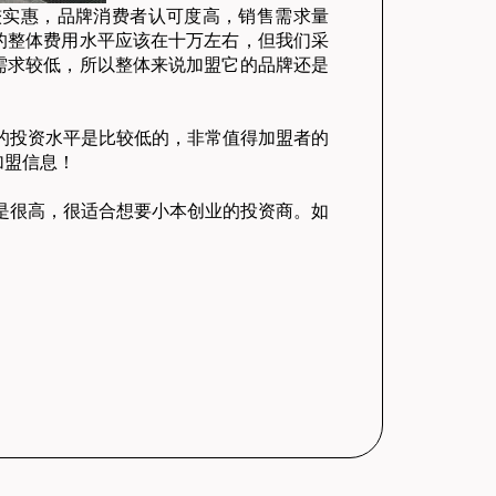
较实惠，品牌消费者认可度高，销售需求量
的整体费用水平应该在十万左右，但我们采
需求较低，所以整体来说加盟它的品牌还是
的投资水平是比较低的，非常值得加盟者的
加盟信息！
是很高，很适合想要小本创业的投资商。如
。