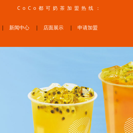
CoCo都可奶茶加盟热线：
新闻中心
店面展示
申请加盟
|
|
|