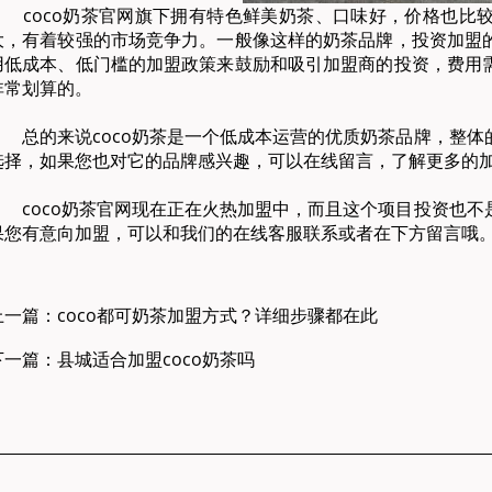
coco奶茶官网旗下拥有特色鲜美奶茶、口味好，价格也比
大，有着较强的市场竞争力。一般像这样的奶茶品牌，投资加盟
用低成本、低门槛的加盟政策来鼓励和吸引加盟商的投资，费用
非常划算的。
总的来说coco奶茶是一个低成本运营的优质奶茶品牌，整体
选择，如果您也对它的品牌感兴趣，可以在线留言，了解更多的
coco奶茶官网现在正在火热加盟中，而且这个项目投资也不
果您有意向加盟，可以和我们的在线客服联系或者在下方留言哦
上一篇：coco都可奶茶加盟方式？详细步骤都在此
下一篇：县城适合加盟coco奶茶吗