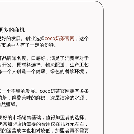
了更多的商机
好的发展。创业选择
coco奶茶官网
，这个
在市场中占有了一定的份额。
品牌知名度。口感好，满足了消费者对于
目开发、原材料选择、物流配送、生产工艺
每一个人创造一个健康、绿色的餐饮环境，
个不错的发展。coco奶茶官网拥有多条
的茶，鲜香美味的鲜奶，深层洁净的水源，
自然赚钱。
良好的市场销售基础，值得加盟者的选择。
o奶茶加盟店所需要的费用仅在几万元左右，
后的运营成本也相对较低，加盟者再不需要