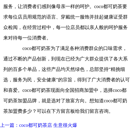
服务，让消费者们感到像母亲一样的呵护。coco都可奶茶要
求每位店员用规范的语言、穿戴统一服饰并挂起健康证受群
众检阅，在经营过程中，每一位店员都以亲人般的呵护服务
来对待每一位消费者。
coco都可奶茶为了满足各种消费群众的口味需求，
通过不断的产品创新，到现在已经为广大群众提供了各大系
列的百多个单品，这些产品均天然绿色，总部坚持“精挑细
选，服务为民，安全健康”的宗旨，得到了广大消费者的认可
和喜爱。coco都可奶茶现面向全国招商加盟中，选择coco都
可奶茶加盟品牌，就是选对了致富方向。想知道coco都可奶
茶加盟费多少？可以在下方留言板给我们留言咨询。
上一篇：coco都可奶茶店 生意很火爆