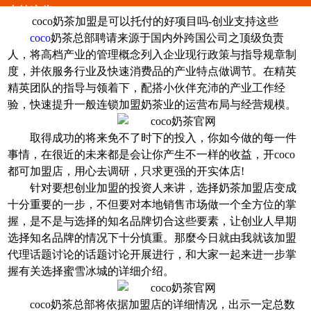
支持这些
coco奶茶加盟是可以托付的好项目吗-创业支持这些
coco
奶茶总部聘请来源于国内外跨国公司之顶级负责
人，将高档产业的管理概念列入企业现行政策与指导规章制
度，并依服务行业及快速消费品的产业特点做调节。在精英
精英团队的指导与领着下，配搭小伙伴充沛的产业工作经
验，快速提升一般连锁加盟奶茶业的运营布局与经营规模。
取得成功的将来免不了时下的投入，你如今做的每一件
事情，在很近的未来都是会让你产生不一样的收益，开coco
都可加盟店，用心去调研，只求更强的开实体店!
针对要想创业加盟的投资人来讲，选择奶茶加盟店变成
十分重要的一步，不但要对本地销售市场做一个全方位的掌
握，是不是与选择的知名品牌切合这些要素，让创业人早期
选择知名品牌的情况下十分慎重。那麼今日就由我就该加盟
代理话题讨论的话题讨论开展进行，和大家一起来进一步掌
握有关选择蜜雪冰城的详细介绍。
coco奶茶总部将依据加盟店的详细情况，出示一定总数